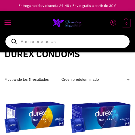
Entrega rapida y discreta 24-48 / Envio gratis a partir de 30 €
0
Inicio
Marcas
DUREX
DUREX CONDOMS
/
/
/
DUREX CONDOMS
Mostrando los 5 resultados