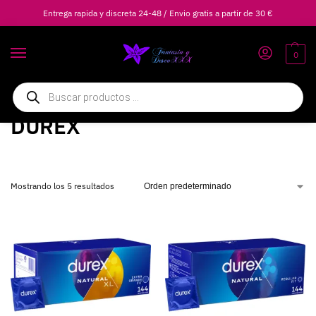
Entrega rapida y discreta 24-48 / Envio gratis a partir de 30 €
0
Inicio
Marcas
DUREX
/
/
DUREX
Mostrando los 5 resultados