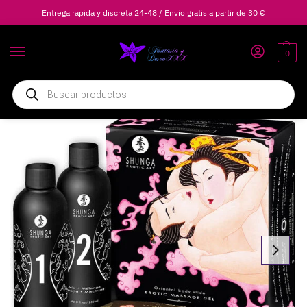
Entrega rapida y discreta 24-48 / Envio gratis a partir de 30 €
0
Inicio
Lubricantes
Lubricantes Íntimos
SHUNGA – GEL DE MASAJE EROTICO CUERPO A CUERPO ORIENTAL FRESAS Y CAVA
/
/
/