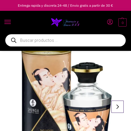
Entrega rapida y discreta 24-48 / Envio gratis a partir de 30 €
0
Inicio
Lubricantes
Aceites y Masajes Eróticos
SHUNGA – ACEITE MASAJE EFECTO CALOR SABOR VAINILLA 100 ML
/
/
/