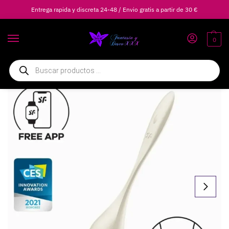
Entrega rapida y discreta 24-48 / Envio gratis a partir de 30 €
0
Inicio
Vibradores
Vibradores Clásicos
SATISFYER – LOVE BIRDS BOLAS KEGEL VIBRADORAS BLANCO
/
/
/