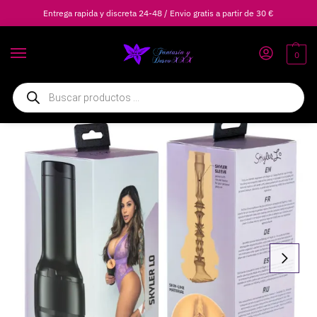
Entrega rapida y discreta 24-48 / Envio gratis a partir de 30 €
0
Inicio
Masturbadores
Masturbadores Realistas
KIIROO – FEEL SKYLER LO STARS COLLECTION STROKERS POWERBLOW COMPATIBLE
/
/
/