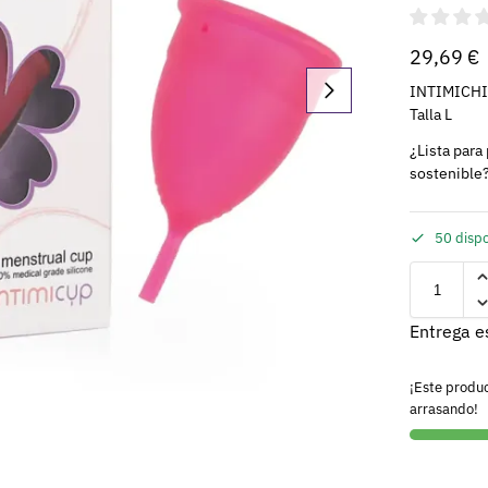
29,69
€
INTIMICHIC
Talla L
¿Lista para
sostenible
50 disp
Entrega e
¡Este produ
arrasando!