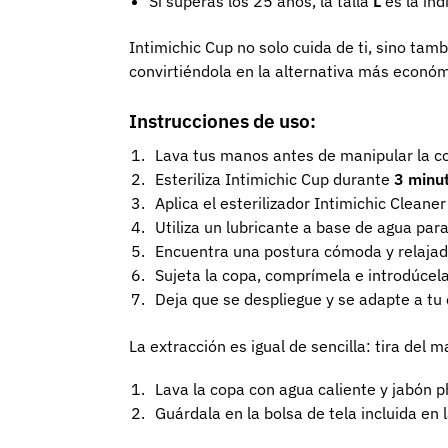
Si superas los 25 años, la talla
L
es la ind
Intimichic Cup no solo cuida de ti, sino tam
convirtiéndola en la alternativa más económ
Instrucciones de uso:
Lava tus manos antes de manipular la c
Esteriliza Intimichic Cup durante
3 minu
Aplica el esterilizador Intimichic Cleaner
Utiliza un lubricante a base de agua para 
Encuentra una postura cómoda y relajad
Sujeta la copa, comprímela e introdúcel
Deja que se despliegue y se adapte a tu
La extracción es igual de sencilla: tira del
Lava la copa con agua caliente y jabón ph 
Guárdala en la bolsa de tela incluida en l