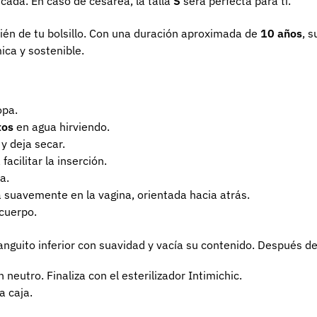
icada. En caso de cesárea, la talla
S
será perfecta para ti.
bién de tu bolsillo. Con una duración aproximada de
10 años
, 
ica y sostenible.
opa.
tos
en agua hirviendo.
 y deja secar.
facilitar la inserción.
a.
a suavemente en la vagina, orientada hacia atrás.
 cuerpo.
 manguito inferior con suavidad y vacía su contenido. Después d
neutro. Finaliza con el esterilizador Intimichic.
a caja.