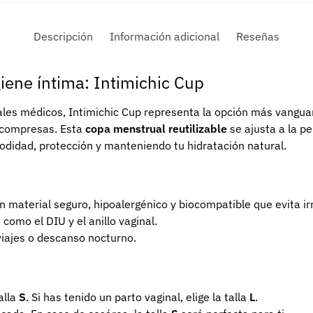
Descripción
Información adicional
Reseñas
iene íntima: Intimichic Cup
ales médicos, Intimichic Cup representa la opción más vanguar
y compresas. Esta
copa menstrual reutilizable
se ajusta a la pe
odidad, protección y manteniendo tu hidratación natural.
un material seguro, hipoalergénico y biocompatible que evita irr
omo el DIU y el anillo vaginal.
viajes o descanso nocturno.
alla
S
. Si has tenido un parto vaginal, elige la talla
L
.