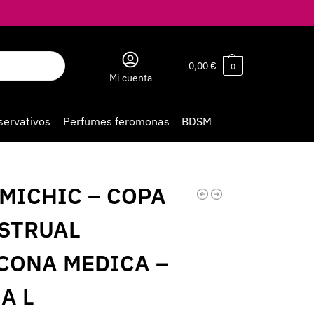
0,00
€
0
Mi cuenta
servativos
Perfumes feromonas
BDSM
IMICHIC – COPA
STRUAL
ICONA MEDICA –
A L