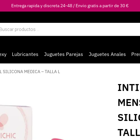
Entrega rapida y discreta 24-48 / Envio gratis a partir de 30 €
exy
Lubricantes
Juguetes Parejas
Juguetes Anales
Pre
 SILICONA MEDICA – TALLA L
INT
MEN
SIL
TALL