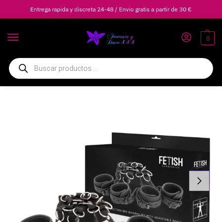
Entrega rapida y discreta 24-48 / Envio gratis a partir de 30 €
0
Inicio
BDSM
Esposas Ataduras y Bondage
FETISH SUBMISSIVE – SET ATADURAS CAMA LUXURY CON FORRO DE NEOPRENO
/
/
/